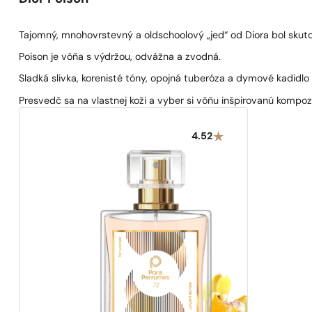
Tajomný, mnohovrstevný a oldschoolový „jed“ od Diora bol skut
Poison je vôňa s výdržou, odvážna a zvodná.
Sladká slivka, korenisté tóny, opojná tuberóza a dymové kadidlo
Presvedč sa na vlastnej koži a vyber si vôňu inšpirovanú kompozí
4.52