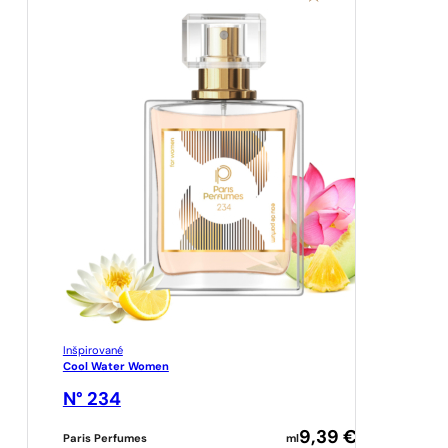
Inšpirované
Cool Water Women
N° 234
9,39
€
Paris Perfumes
ml