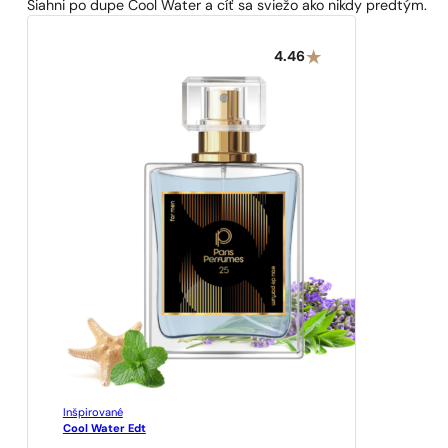
Siahni po dupe Cool Water a cíť sa sviežo ako nikdy predtým.
4.46
Inšpirované
Cool Water Edt