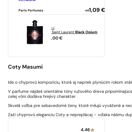
1,09
€
Paris Perfumes
ml
originál
Yves Saint Laurent
Black Opium
289,00
€
Coty Masumi
Ide o chyprovú kompozíciu, ktorá aj napriek plynúcim rokom stál
V parfume nájdeš orientálne tóny ružového dreva pripomínajúc
celej vôni dodáva hrejivý charakter.
Skvelá voľba pre sebavedomé ženy, ktoré milujú vyvážené a ne
Zaži chyprovú eleganciu Coty a nepreplácaj – vďaka nášmu dup
4.46