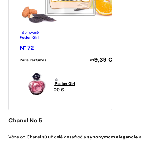
Inšpirované
Posion Girl
N° 72
9,39
€
Paris Perfumes
ml
originál
Dior
Posion Girl
94,00
€
Chanel No 5
Vône od Chanel sú už celé desaťročia
synonymom elegancie
a