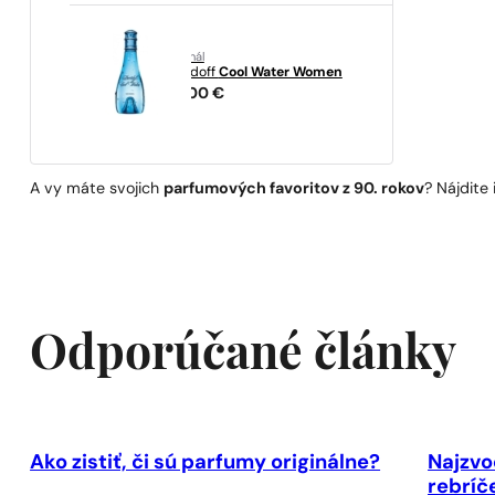
originál
Davidoff
Cool Water Women
28,00
€
A vy máte svojich
parfumových favoritov z 90. rokov
? Nájdite
Odporúčané články
Ako zistiť, či sú parfumy originálne?
Najzvo
rebríč