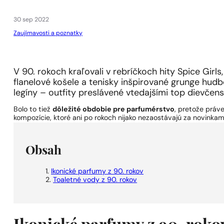
1 - 3 ks.
4 ks. za
0,01 €!
30 sep 2022
Zaujímavosti a poznatky
V 90. rokoch kraľovali v rebríčkoch hity Spice Girls, v 
flanelové košele a tenisky inšpirované grunge hudb
legíny – outfity preslávené vtedajšími top dievčen
Bolo to tiež
dôležité obdobie pre parfumérstvo
, pretože práv
kompozície, ktoré ani po rokoch nijako nezaostávajú za novinkami
Obsah
Ikonické parfumy z 90. rokov
Toaletné vody z 90. rokov