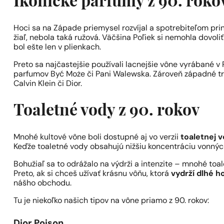
Ikonické parfumy z 90. roko
Hoci sa na Západe priemysel rozvíjal a spotrebiteľom pri
žiaľ, nebola taká ružová. Väčšina Poľiek si nemohla dovoli
bol ešte len v plienkach.
Preto sa najčastejšie používali lacnejšie vône vyrábané v
parfumov Być Może či Pani Walewska. Zároveň západné t
Calvin Klein či Dior.
Toaletné vody z 90. rokov
Mnohé kultové vône boli dostupné aj vo verzii
toaletnej 
Keďže toaletné vody obsahujú nižšiu koncentráciu vonných 
Bohužiaľ sa to odrážalo na výdrži a intenzite – mnohé t
Preto, ak si chceš užívať krásnu vôňu, ktorá
vydrží dlhé h
nášho obchodu.
Tu je niekoľko našich tipov na vône priamo z 90. rokov:
Dior Poison