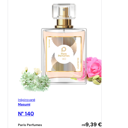
Inšpirované
Masumi
N° 140
9,39
€
Paris Perfumes
ml