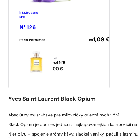
Inšpirované
N°5
N° 126
1,09
€
Paris Perfumes
ml
originál
Chanel
N°5
141,00
€
Yves Saint Laurent Black Opium
Absolútny must-have pre milovníčky orientálnych vôní.
Black Opium je dodnes jednou z najkupovanejších kompozícií na
Niet divu – spojenie arómy kávy, sladkej vanilky, pačuli a jazmí