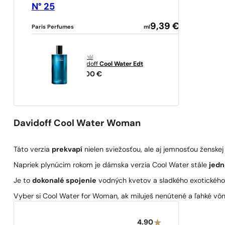
N° 25
9,39
€
Paris Perfumes
ml
originál
Davidoff
Cool Water Edt
28,00
€
Davidoff Cool Water Woman
Táto verzia
prekvapí
nielen sviežosťou, ale aj jemnosťou ženskej 
Napriek plynúcim rokom je dámska verzia Cool Water stále
jedn
Je to
dokonalé spojenie
vodných kvetov a sladkého exotického
Vyber si Cool Water for Woman, ak miluješ nenútené a ľahké vôn
4.90