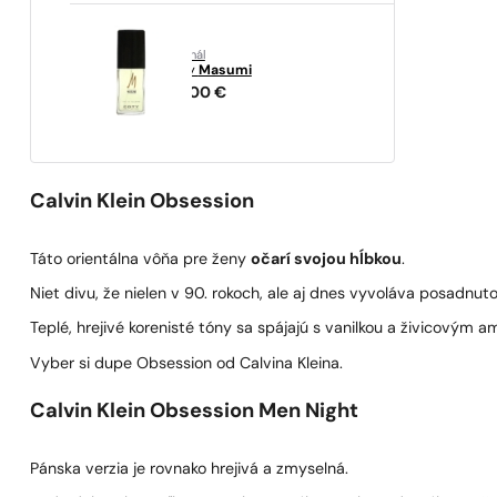
originál
Coty
Masumi
89,00
€
Calvin Klein Obsession
Táto orientálna vôňa pre ženy
očarí svojou hĺbkou
.
Niet divu, že nielen v 90. rokoch, ale aj dnes vyvoláva posadnuto
Teplé, hrejivé korenisté tóny sa spájajú s vanilkou a živicovým 
Vyber si dupe Obsession od Calvina Kleina.
Calvin Klein Obsession Men Night
Pánska verzia je rovnako hrejivá a zmyselná.