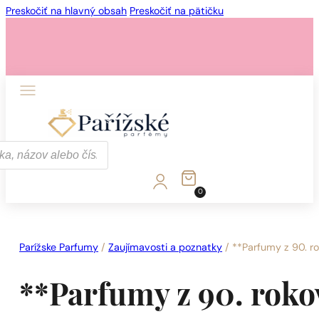
Preskočiť na hlavný obsah
Preskočiť na pätičku
1 - 3 ks.
4 ks. za
0,01 €!
0
1 - 3 ks.
4 ks. za
0,01 €!
Parížske Parfumy
/
Zaujímavosti a poznatky
/
**Parfumy z 90. r
**Parfumy z 90. roko