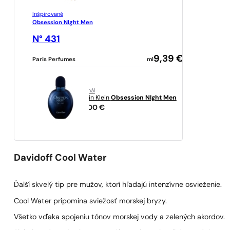
Inšpirované
Obsession NIght Men
N° 431
9,39
€
Paris Perfumes
ml
originál
Calvin Klein
Obsession NIght Men
44,00
€
Davidoff Cool Water
Ďalší skvelý tip pre mužov, ktorí hľadajú intenzívne osvieženie.
Cool Water pripomína sviežosť morskej bryzy.
Všetko vďaka spojeniu tónov morskej vody a zelených akordov.