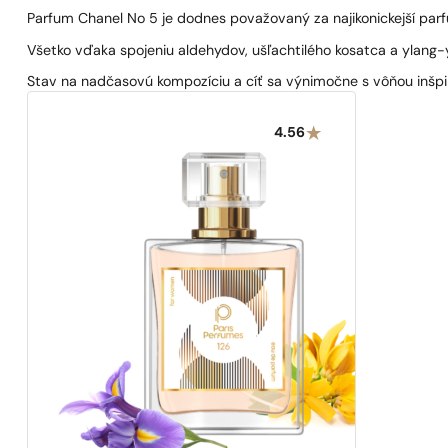
Parfum Chanel No 5 je dodnes považovaný za najikonickejší par
Všetko vďaka spojeniu aldehydov, ušľachtilého kosatca a ylang-y
Stav na nadčasovú kompozíciu a cíť sa výnimočne s vôňou inšp
4.56