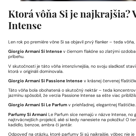
Ktorá vôňa Si je najkrajšia?
Intense
Len rok po premiére vône Si sa objavil prvý flanker – teda vôňa
Giorgio Armani Si Intense
v čiernom flakóne so zlatými ozdoba
príbehu.
V skutočnosti je táto vôňa intenzívnejšia, no svoju sladkosť stavi
ktorá v origináli dominovala.
Giorgio Armani Si Passione Intense
v krásnej červenej fľaštičk
Táto vôňa bola obohatená o skutočný nektár – teda koncentrovan
jazmínu spôsobil, že verzia Passione Intense sa ešte viac priblí
Giorgio Armani Si Le Parfum
v priehľadnej, elegantnej fľaštičke.
Parfumy Si Armani
Le Parfum síce nemajú v názve Intense, no ga
najtrvácnejších projekcií, aké si kedy nanesiete na pokožku! O t
kadidlo, benzoe, ambra či jantár.
Odpoveď na otázku, ktoré parfumy Si sú najkrajšie, vôbec nie je 