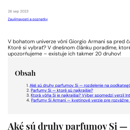
1 - 3 ks.
4 ks. za
0,01 €!
26 sep 2023
Zaujímavosti a poznatky
V bohatom univerze vôní Giorgio Armani sa pred čas
Ktoré si vybrať? V dnešnom článku poradíme, ktoré
upozorňujeme – existuje ich takmer 20 druhov!
Obsah
Aké sú druhy parfumov Si — rozdelenie na podkategó
Parfumy Si — ktoré sú najkrajšie?
Ktorá vôňa Si je najkrajšia? Výber spomedzi verzií In
Parfumy Si Armani — kvetinové verzie pre rozvážne
Aké sú druhy parfumov Si — 