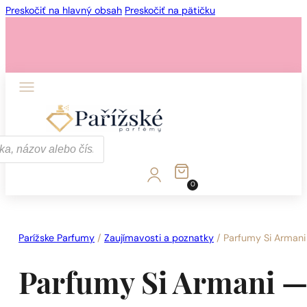
Preskočiť na hlavný obsah
Preskočiť na pätičku
1 - 3 ks.
4 ks. za
0,01 €!
0
1 - 3 ks.
4 ks. za
0,01 €!
Parížske Parfumy
/
Zaujímavosti a poznatky
/
Parfumy Si Armani —
Parfumy Si Armani — n