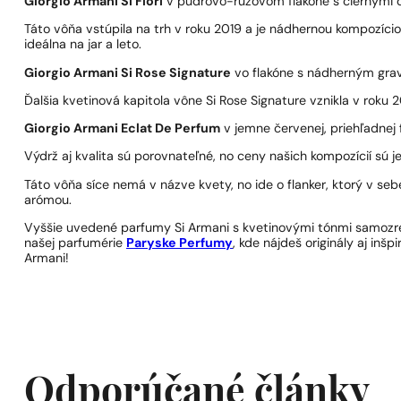
Giorgio Armani Si Fiori
v púdrovo-ružovom flakóne s čiernymi d
Táto vôňa vstúpila na trh v roku 2019 a je nádhernou kompozíci
ideálna na jar a leto.
Giorgio Armani Si Rose Signature
vo flakóne s nádherným grav
Ďalšia kvetinová kapitola vône Si Rose Signature vznikla v roku 2
Giorgio Armani Eclat De Perfum
v jemne červenej, priehľadnej f
Výdrž aj kvalita sú porovnateľné, no ceny našich kompozícií sú 
Táto vôňa síce nemá v názve kvety, no ide o flanker, ktorý v s
arómou.
Vyššie uvedené parfumy Si Armani s kvetinovými tónmi samozrejme
našej parfumérie
Paryske Perfumy
, kde nájdeš originály aj inš
Armani!
Odporúčané články