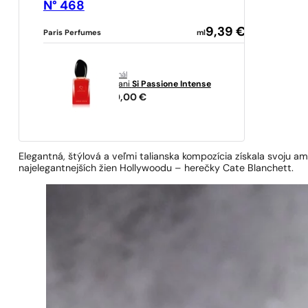
N° 468
9,39
€
Paris Perfumes
ml
originál
Armani
Si Passione Intense
520,00
€
Elegantná, štýlová a veľmi talianska kompozícia získala svoju a
najelegantnejších žien Hollywoodu – herečky Cate Blanchett.