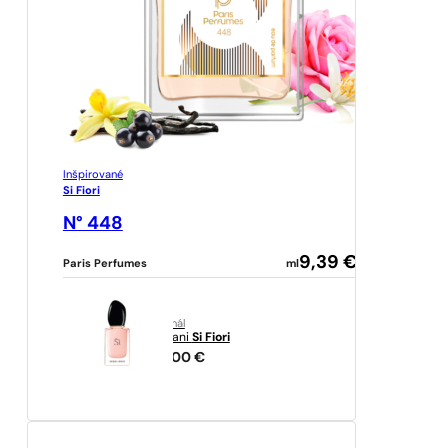
Inšpirované
Si Fiori
N° 448
9,39
€
Paris Perfumes
ml
originál
Armani
Si Fiori
141,00
€