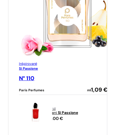
Inšpirované
Si Passione
N° 110
1,09
€
Paris Perfumes
ml
originál
Armani
Si Passione
136,00
€