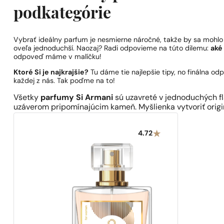
podkategórie
Vybrať ideálny parfum je nesmierne náročné, takže by sa mohlo 
oveľa jednoduchší. Naozaj? Radi odpovieme na túto dilemu:
aké
odpoveď máme v malíčku!
Ktoré Si je najkrajšie?
Tu dáme tie najlepšie tipy, no finálna od
každej z nás. Tak poďme na to!
Všetky
parfumy Si Armani
sú uzavreté v jednoduchých fl
uzáverom pripomínajúcim kameň. Myšlienka vytvoriť origi
4.72