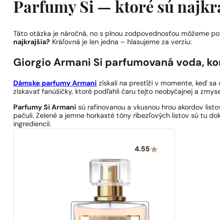
Parfumy Si — ktoré sú najkr
Táto otázka je náročná, no s plnou zodpovednosťou môžeme 
najkrajšia?
Kráľovná je len jedna – hlasujeme za verziu:
Giorgio Armani Si
parfumovaná voda, kom
Dámske parfumy Armani
získali na prestíži v momente, keď sa 
získavať fanúšičky, ktoré podľahli čaru tejto neobyčajnej a zmys
Parfumy Si Armani
sú rafinovanou a vkusnou hrou akordov listov 
pačuli. Zelené a jemne horkasté tóny ríbezľových listov sú tu
ingrediencií.
4.55