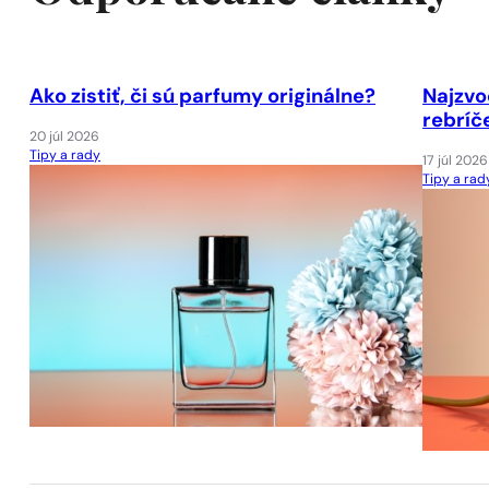
Ako zistiť, či sú parfumy originálne?
Najzvo
rebríč
20 júl 2026
Tipy a rady
17 júl 2026
Tipy a rad