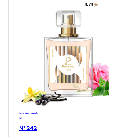
4.74
Inšpirované
Si
N° 242