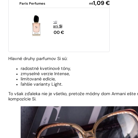
1,09
€
Paris Perfumes
ml
originál
Armani
Si
124,00
€
Hlavné druhy parfumov Si sú:
radostné kvetinové tóny,
zmyselné verzie Intense,
limitované edície,
ľahšie varianty Light.
To však zďaleka nie je všetko, pretože módny dom Armani ešte 
kompozície Si.