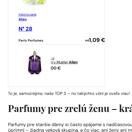
Inšpirované
Alien
N° 28
1,09
€
Paris Perfumes
ml
originál
Thierry Mugler
Alien
127,00
€
To je, samozrejme, naše TOP 3 – no takýchto vôní je oveľa viac!
Parfumy pre zrelú ženu – krá
Parfumy pre staršie dámy si často spájame s nadčasovou
úprimní – žiadna veková skupina, a čo viac, ani ženy ani