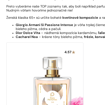
Preto vyberáme naše TOP zoznamy tak, aby boli napríklad parfum
Nudným vôňam hovoríme jednoznačné nie!
Ženská klasika 65+ sú určite bohaté
kvetinové kompozície
a ra
Giorgio Armani Si Passione Intense
je vôňa trpkej čiern
bieleho pižma, cédra a pačuli.
Dior Dolce Vita
– nádherná kompozícia kardamómu,
ľali
Cacharel Noa
– krásne tóny bieleho pižma,
frézie, konva
4.57