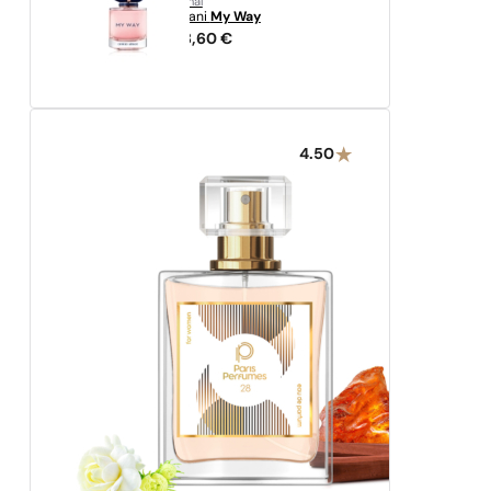
originál
Armani
My Way
438,60
€
4.50