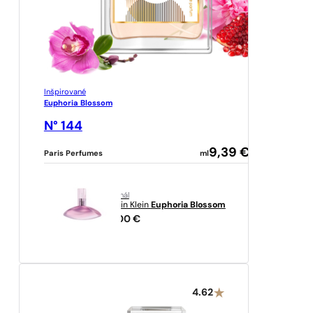
Inšpirované
Euphoria Blossom
N° 144
9,39
€
Paris Perfumes
ml
originál
Calvin Klein
Euphoria Blossom
27,00
€
4.62