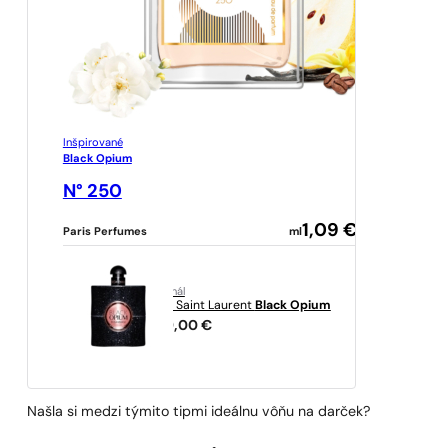
Inšpirované
Black Opium
N° 250
1,09
€
Paris Perfumes
ml
originál
Yves Saint Laurent
Black Opium
289,00
€
Našla si medzi týmito tipmi ideálnu vôňu na darček?