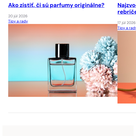
Ako zistiť, či sú parfumy originálne?
Najzvo
rebríč
20 júl 2026
Tipy a rady
17 júl 2026
Tipy a rad