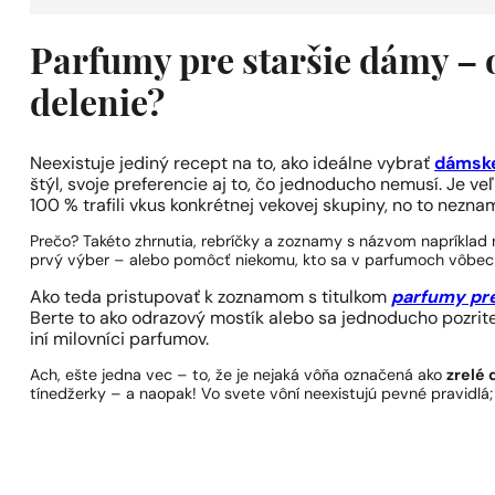
Parfumy pre staršie dámy – o
delenie?
Neexistuje jediný recept na to, ako ideálne vybrať
dámsk
štýl, svoje preferencie aj to, čo jednoducho nemusí. Je ve
100 % trafili vkus konkrétnej vekovej skupiny, no to nezn
Prečo? Takéto zhrnutia, rebríčky a zoznamy s názvom napríklad 
prvý výber – alebo pomôcť niekomu, kto sa v parfumoch vôbec
Ako teda pristupovať k zoznamom s titulkom
parfumy pr
Berte to ako odrazový mostík alebo sa jednoducho pozrite
iní milovníci parfumov.
Ach, ešte jedna vec – to, že je nejaká vôňa označená ako
zrelé
tínedžerky – a naopak! Vo svete vôní neexistujú pevné pravidlá; n