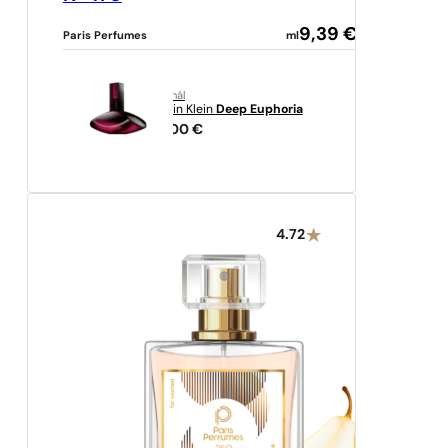
9,39
€
Paris Perfumes
ml
originál
Calvin Klein
Deep Euphoria
82,00
€
4.72