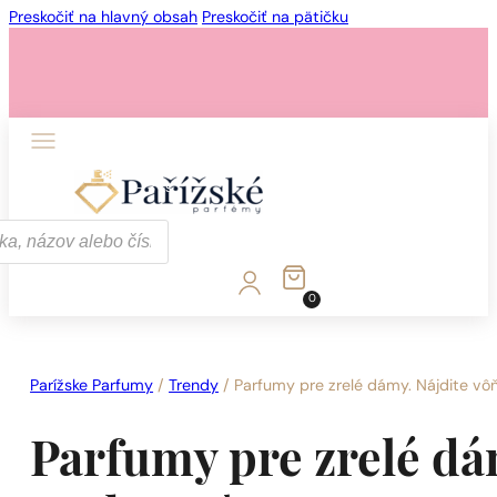
Preskočiť na hlavný obsah
Preskočiť na pätičku
1 - 3 ks.
4 ks. za
0,01 €!
0
1 - 3 ks.
4 ks. za
0,01 €!
Parížske Parfumy
/
Trendy
/
Parfumy pre zrelé dámy. Nájdite vôň
Parfumy pre zrelé dám