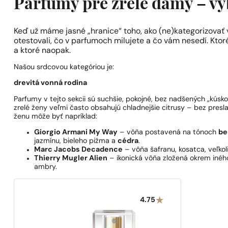
Parfumy pre zrelé dámy – vyb
Keď už máme jasné „hranice“ toho, ako (ne)kategorizovať 
otestovali, čo v parfumoch milujete a čo vám nesedí. Ktor
a ktoré naopak.
Našou srdcovou kategóriou je:
drevitá
vonná rodina
Parfumy v tejto sekcii sú suchšie, pokojné, bez nadšených „kúsko
zrelé ženy veľmi často obsahujú chladnejšie citrusy – bez preslad
ženu môže byť napríklad:
Giorgio Armani My Way
– vôňa postavená na tónoch
be
jazmínu, bieleho pižma a
cédra
.
Marc Jacobs Decadence
– vôňa šafranu, kosatca, veľkol
Thierry Mugler Alien
– ikonická vôňa zložená okrem iného
ambry.
4.75