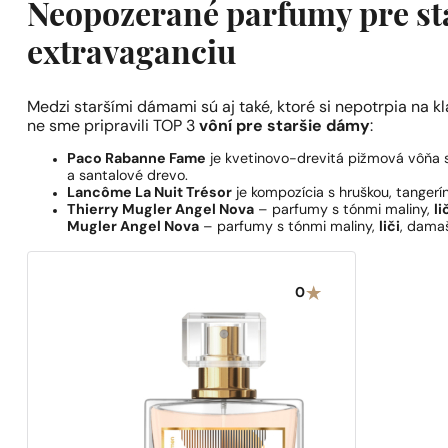
Neopozerané parfumy pre sta
extravaganciu
Medzi staršími dámami sú aj také, ktoré si nepotrpia na kl
ne sme pripravili TOP 3
vôní pre staršie dámy
:
Paco Rabanne Fame
je kvetinovo-drevitá pižmová vôňa 
a santalové drevo.
Lancôme La Nuit Trésor
je kompozícia s hruškou, tangerí
Thierry Mugler Angel Nova
– parfumy s tónmi maliny,
li
Mugler Angel Nova
– parfumy s tónmi maliny,
liči
, damaš
0