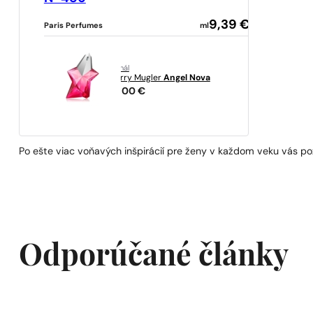
9,39
€
Paris Perfumes
ml
originál
Thierry Mugler
Angel Nova
129,00
€
Po ešte viac voňavých inšpirácií pre ženy v každom veku vás po
Odporúčané články