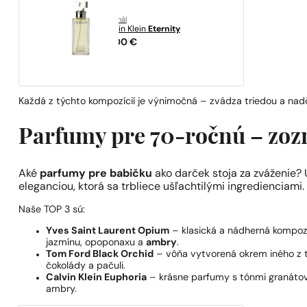
originál
Calvin Klein
Eternity
91,00
€
Každá z týchto kompozícií je výnimočná – zvádza triedou a na
Parfumy pre 70-ročnú – zoz
Aké
parfumy pre babičku
ako darček stoja za zváženie? U
eleganciou, ktorá sa trbliece ušľachtilými ingredienciami.
Naše TOP 3 sú:
Yves Saint Laurent Opium
– klasická a nádherná kompoz
jazmínu, opoponaxu a
ambry
.
Tom Ford Black Orchid
– vôňa vytvorená okrem iného z t
čokolády a pačuli.
Calvin Klein Euphoria
– krásne parfumy s tónmi granátovéh
ambry.