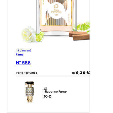
Inšpirované
Fame
N° 586
9,39
€
Paris Perfumes
ml
originál
Paco Rabanne
Fame
117,00
€