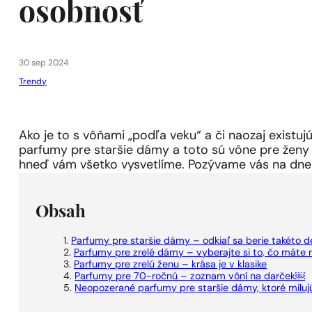
osobnosť
1 - 3 ks.
4 ks. za
0,01 €!
30 sep 2024
Trendy
Ako je to s vôňami „podľa veku“ a či naozaj existujú
parfumy pre staršie dámy a toto sú vône pre ženy v
hneď vám všetko vysvetlíme. Pozývame vás na dneš
Obsah
Parfumy pre staršie dámy – odkiaľ sa berie takéto d
Parfumy pre zrelé dámy – vyberajte si to, čo máte 
Parfumy pre zrelú ženu – krása je v klasike
Parfumy pre 70-ročnú – zoznam vôní na darček￼
Neopozerané parfumy pre staršie dámy, ktoré miluj