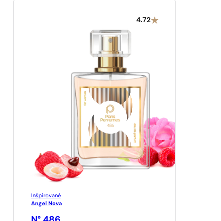
4.72
Inšpirované
Angel Nova
N° 486