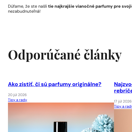
Dúfame, že ste našli
tie najkrajšie vianočné parfumy pre svoj
nezabudnuteľná!
Odporúčané články
Ako zistiť, či sú parfumy originálne?
Najzvo
rebríč
20 júl 2026
Tipy a rady
17 júl 2026
Tipy a rad