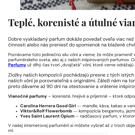
Teplé, korenisté a útulné v
Dobre vyskladaný parfum dokáže povedať oveľa viac než sl
činnosti alebo nás preniesť do spomienok na blažené chvíl
Poznávame túto jedinečnú silu vôní a vieme, že môže prameniť
parfumérskeho sveta, ako aj z našich inšpirovaných parfumov. O
Perfumy
už dlhý čas tvorí „dvojčatá“ vôní, ktoré verne odrážajú 
Zložky našich kompozícií pochádzajú presne z tých istých z
našich vôní je porovnateľná s originálmi. Záleží nám na to
preto dávame až 90 dní na otestovanie a vrátenie inšpirova
Vianočné parfumy
– korenisté, hrejivé a príjemné – ktoré odpo
Carolina Herrera Good Girl
― mandle, káva, kakao a vani
Viktor&Rolf Flowerbomb
― kompozícia bergamotu, jazmín
Yves Saint Laurent Opium
– nadčasový parfum, v ktorom 
V našej internetovej parfumérii si môžete vybrať až z troch ob
ml.