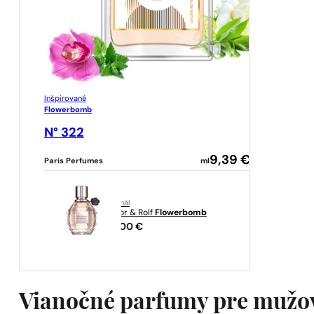
Inšpirované
Flowerbomb
N° 322
9,39
€
Paris Perfumes
ml
originál
Viktor & Rolf
Flowerbomb
89,00
€
Vianočné parfumy pre mužov