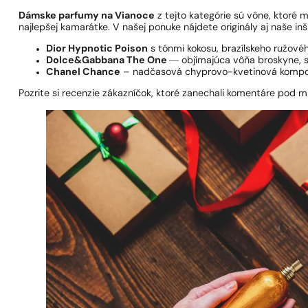
Dámske parfumy na Vianoce
z tejto kategórie sú vône, ktoré 
najlepšej kamarátke. V našej ponuke nájdete originály aj naše i
Dior Hypnotic Poison
s tónmi kokosu, brazílskeho ružovéh
Dolce&Gabbana The One
― objímajúca vôňa broskyne, sl
Chanel Chance
– nadčasová chyprovo-kvetinová kompozíc
Pozrite si recenzie zákazníčok, ktoré zanechali komentáre pod 