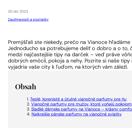
1 - 3 ks.
4 ks. za
0,01 €!
30 okt 2023
Zaujímavosti a poznatky
Premýšľali ste niekedy, prečo na Vianoce hľadáme
Jednoducho sa potrebujeme deliť o dobro a o to, 
medzi najčastejšie tipy na darček – veď práve vô
dobrých emócií, pokoja a nehy. Pozrite si naše tipy 
vyjadria vaše city k ľuďom, na ktorých vám záleží.
Obsah
Teplé, korenisté a útulné vianočné parfumy pre ňu
Vianočné parfumy pre mužov, ktoré voňajú pokojom
Sladké dámske parfumy na Vianoce – krásny comfo
Najkrajšie pánske parfumy na vianočné sviatky