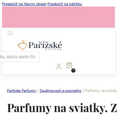
Preskočiť na hlavný obsah
Preskočiť na pätičku
1 - 3 ks.
4 ks. za
0,01 €!
0
1 - 3 ks.
4 ks. za
0,01 €!
Parížske Parfumy
/
Zaujímavosti a poznatky
/
Parfumy na sviatky
Parfumy na sviatky. Z