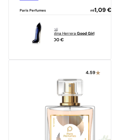
1,09
€
Paris Perfumes
ml
originál
Carolina Herrera
Good Girl
94,00
€
4.59