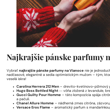
Najkrajšie pánske parfumy n
Vybrať
najkrajšie pánske parfumy na Vianoce
nie je jednoduc
nadčasové, elegantné a sedia optimistickým mužom – tým, ktorí 
veselá iskra!
Carolina Herrera 212 Men
– drevito-kvetinovo-pižmový p
Hugo Boss Bottled Night
― vôňa zložená z levandule, brez
Gucci Guilty Pour Homme
– táto kompozícia spája citrón
a pačuli.
Chanel Allure Homme
– nádherná zmes citróna, zázvoru, k
Versace Eros Flame
– aromatický parfum s mandarínkou, 