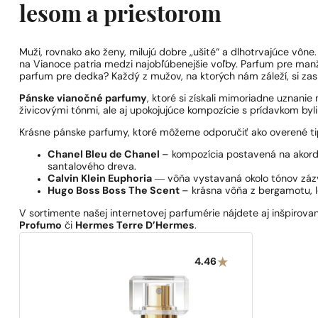
lesom a priestorom
Muži, rovnako ako ženy, milujú dobre „ušité“ a dlhotrvajúce vôn
na Vianoce patria medzi najobľúbenejšie voľby. Parfum pre man
parfum pre dedka? Každý z mužov, na ktorých nám záleží, si zaslú
Pánske vianočné parfumy
, ktoré si získali mimoriadne uznani
živicovými tónmi, ale aj upokojujúce kompozície s prídavkom byli
Krásne pánske parfumy, ktoré môžeme odporučiť ako overené tip
Chanel Bleu de Chanel
– kompozícia postavená na akordoc
santalového dreva.
Calvin Klein Euphoria
― vôňa vystavaná okolo tónov zázvor
Hugo Boss Boss The Scent
– krásna vôňa z bergamotu, l
V sortimente našej internetovej parfumérie nájdete aj inšpirov
Profumo
či
Hermes Terre D’Hermes
.
4.46