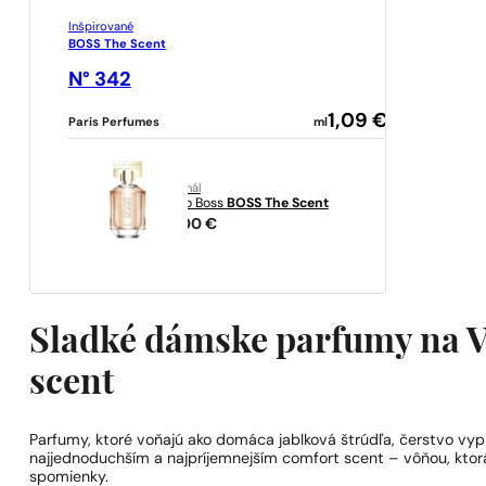
Inšpirované
BOSS The Scent
N° 342
1,09
€
Paris Perfumes
ml
originál
Hugo Boss
BOSS The Scent
61,00
€
Sladké dámske parfumy na V
scent
Parfumy, ktoré voňajú ako domáca jablková štrúdľa, čerstvo vyp
najjednoduchším a najpríjemnejším comfort scent – vôňou, ktorá
spomienky.