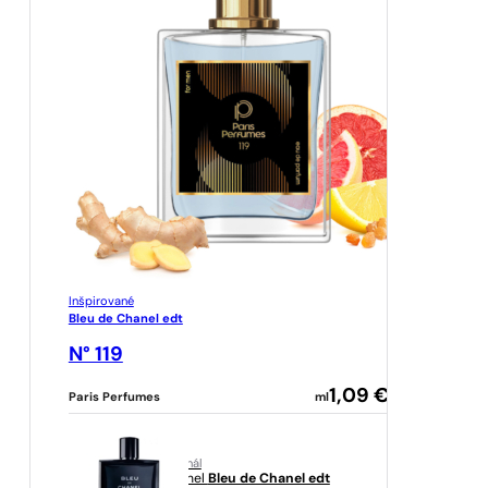
Inšpirované
Bleu de Chanel edt
N° 119
1,09
€
Paris Perfumes
ml
originál
Chanel
Bleu de Chanel edt