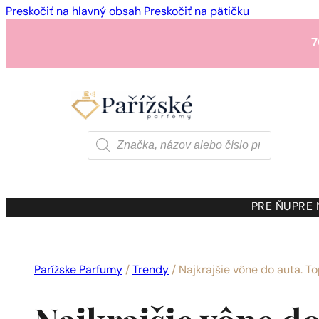
Preskočiť na hlavný obsah
Preskočiť na pätičku
7
1 - 3 ks.
4 ks. za
0,01 
7
Products
search
1 - 3 ks.
4 ks. za
0,01 
7
PRE ŇU
PRE
1 - 3 ks.
4 ks. za
0,01 
Parížske Parfumy
/
Trendy
/
Najkrajšie vône do auta. To