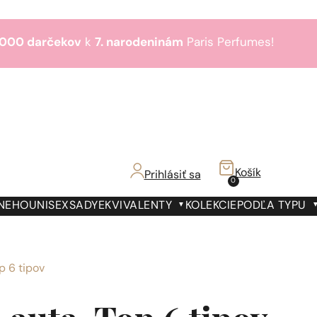
000 darčekov
k
7. narodeninám
Paris Perfumes!
Bestsellery
3+1
zdarma
€!
000 darčekov
k
7. narodeninám
Paris Perfumes!
Bestsellery
3+1
zdarma
Košík
Prihlásiť sa
0
€!
000 darčekov
k
7. narodeninám
Paris Perfumes!
 NEHO
UNISEX
SADY
EKVIVALENTY
KOLEKCIE
PODĽA TYPU
Bestsellery
3+1
zdarma
€!
p 6 tipov