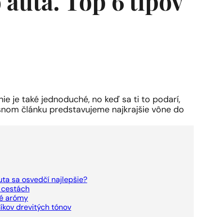
 auta. Top 6 tipov
ie je také jednoduché, no keď sa ti to podarí,
šnom článku predstavujeme najkrajšie vône do
ta sa osvedčí najlepšie?
a cestách
ké arómy
íkov drevitých tónov