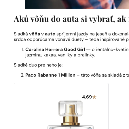
Akú vôňu do auta si vybrať, ak
Sladká
vôňa v aute
spríjemní jazdy na jeseň a dokonal
srdca odporúčame voňavé duety – teda inšpirované pa
Carolina Herrera Good Girl
一 orientálno-kvetino
jazmínu, kakaa, vanilky a pralinky.
Sladké duo pre neho je:
Paco Rabanne 1 Million
– táto vôňa sa skladá z t
4.69