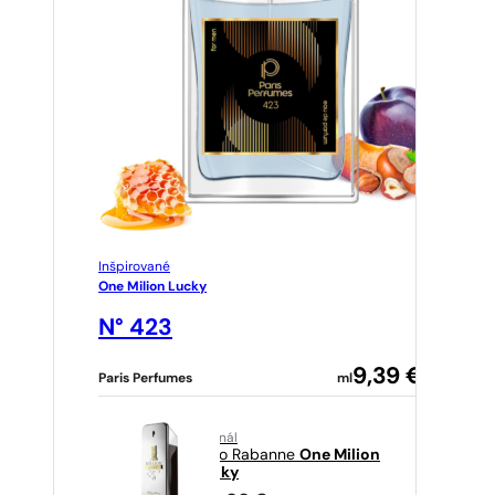
Inšpirované
One Milion Lucky
N° 423
9,39
€
Paris Perfumes
ml
originál
Paco Rabanne
One Milion
Lucky