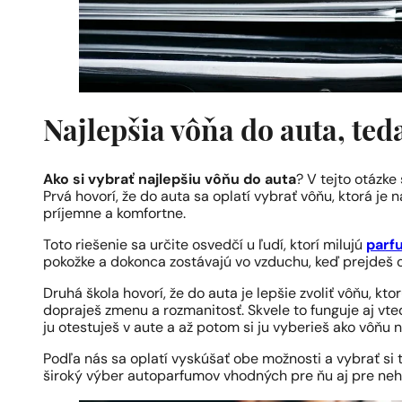
Najlepšia vôňa do auta, ted
Ako si vybrať najlepšiu vôňu do auta
? V tejto otázke 
Prvá hovorí, že do auta sa oplatí vybrať vôňu, ktorá je 
príjemne a komfortne.
Toto riešenie sa určite osvedčí u ľudí, ktorí milujú
parf
pokožke a dokonca zostávajú vo vzduchu, keď prejdeš
Druhá škola hovorí, že do auta je lepšie zvoliť vôňu, kt
dopraješ zmenu a rozmanitosť. Skvele to funguje aj vt
ju otestuješ v aute a až potom si ju vyberieš ako vôňu 
Podľa nás sa oplatí vyskúšať obe možnosti a vybrať si tú
široký výber autoparfumov vhodných pre ňu aj pre neh