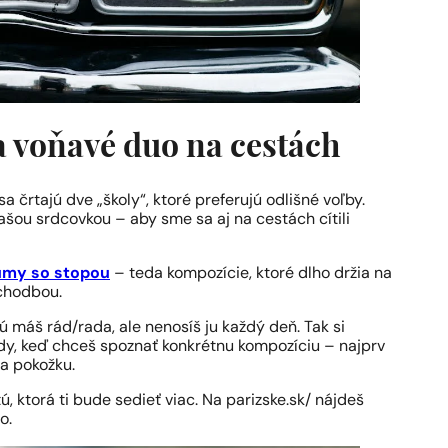
a voňavé duo na cestách
sa črtajú dve „školy“, ktoré preferujú odlišné voľby.
našou srdcovkou – aby sme sa aj na cestách cítili
umy so stopou
– teda kompozície, ktoré dlho držia na
 chodbou.
orú máš rád/rada, ale nenosíš ju každý deň. Tak si
edy, keď chceš spoznať konkrétnu kompozíciu – najprv
na pokožku.
, ktorá ti bude sedieť viac. Na parizske.sk/ nájdeš
o.