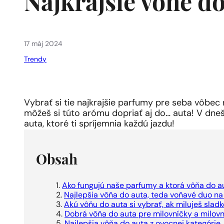
Najkrajšie vône do
17 máj 2024
Trendy
Vybrať si tie najkrajšie parfumy pre seba vôbec n
môžeš si túto arómu dopriať aj do… auta! V dne
auta, ktoré ti spríjemnia každú jazdu!
Obsah
Ako fungujú naše parfumy a ktorá vôňa do au
Najlepšia vôňa do auta, teda voňavé duo n
Akú vôňu do auta si vybrať, ak miluješ slad
Dobrá vôňa do auta pre milovníčky a milovn
Najlepšia vôňa do auta z ovocnej kategórie