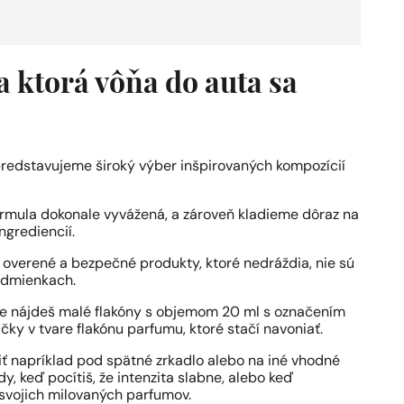
 ktorá vôňa do auta sa
redstavujeme široký výber inšpirovaných kompozícií
formula dokonale vyvážená, a zároveň kladieme dôraz na
ngrediencií.
verené a bezpečné produkty, ktoré nedráždia, nie sú
podmienkach.
e nájdeš malé flakóny s objemom 20 ml s označením
tičky v tvare flakónu parfumu, ktoré stačí navoniať.
ť napríklad pod spätné zrkadlo alebo na iné vhodné
, keď pocítiš, že intenzita slabne, alebo keď
svojich milovaných parfumov.