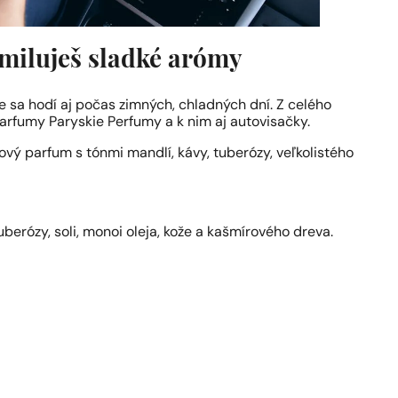
 miluješ sladké arómy
e sa hodí aj počas zimných, chladných dní. Z celého
rfumy Paryskie Perfumy a k nim aj autovisačky.
vý parfum s tónmi mandlí, kávy, tuberózy, veľkolistého
uberózy, soli, monoi oleja, kože a kašmírového dreva.