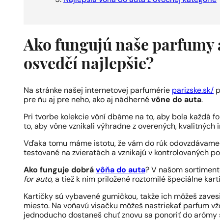
Ako fungujú naše parfumy a
osvedčí najlepšie?
Na stránke našej internetovej parfumérie
parizske.sk/
p
pre ňu aj pre neho, ako aj nádherné
vône do auta
.
Pri tvorbe kolekcie vôní dbáme na to, aby bola každá 
to, aby vône vznikali výhradne z overených, kvalitných i
Vďaka tomu máme istotu, že vám do rúk odovzdávame o
testované na zvieratách a vznikajú v kontrolovaných 
Ako funguje dobrá
vôňa do auta
? V našom sortiment
for auto
, a tiež k nim priložené roztomilé špeciálne kar
Kartičky sú vybavené gumičkou, takže ich môžeš zavesi
miesto. Na voňavú visačku môžeš nastriekať parfum vždy
jednoducho dostaneš chuť znovu sa ponoriť do arómy 