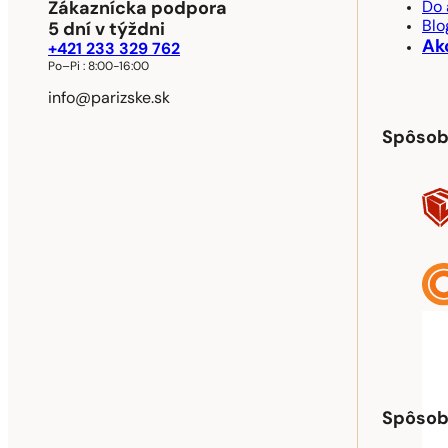
Zákaznícka podpora
Do 
Blo
5 dní v týždni
Ak
+421 233 329 762
Po–Pi :
8:00-16:00
info@parizske.sk
Spôsob
Spôsob