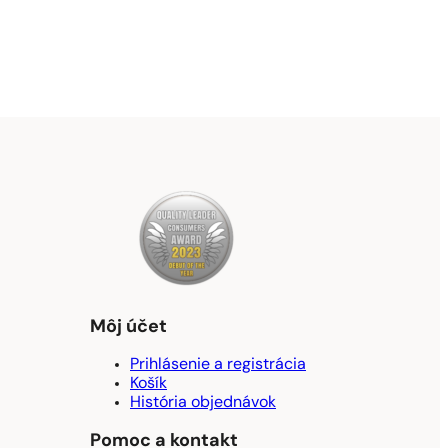
Môj účet
Prihlásenie a registrácia
Košík
História objednávok
Pomoc a kontakt