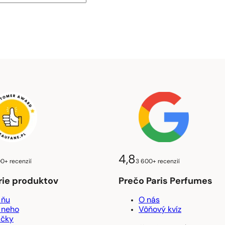
4,8
00+ recenzií
3 600+ recenzií
rie produktov
Prečo Paris Perfumes
 ňu
O nás
 neho
Vôňový kvíz
ačky