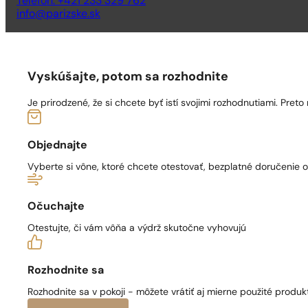
Telefón: +421 233 329 762
info@parizske.sk
Vyskúšajte, potom sa rozhodnite
Je prirodzené, že si chcete byť istí svojimi rozhodnutiami. Pre
Objednajte
Vyberte si vône, ktoré chcete otestovať, bezplatné doručenie
Očuchajte
Otestujte, či vám vôňa a výdrž skutočne vyhovujú
Rozhodnite sa
Rozhodnite sa v pokoji - môžete vrátiť aj mierne použité produkt