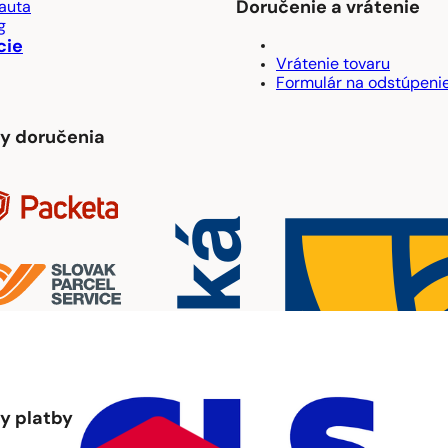
Doručenie a vrátenie
auta
g
cie
Vrátenie tovaru
Formulár na odstúpeni
y doručenia
y platby