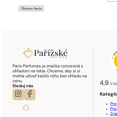
Obnova hesla
Paris Perfumes je značka vytvorená s
ohľadom na teba. Chceme, aby si si
mohla užívať každú vôňu bez ohľadu na
cenu.
4,9
11 0
Sleduj nás
Kategó
Pre
Pre
Zn