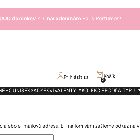
000 darčekov
k
7. narodeninám
Paris Perfumes!
Bestsellery
3+1
zdarma
€!
000 darčekov
k
7. narodeninám
Paris Perfumes!
Bestsellery
3+1
zdarma
Košík
Prihlásiť sa
0
€!
000 darčekov
k
7. narodeninám
Paris Perfumes!
 NEHO
UNISEX
SADY
EKVIVALENTY
KOLEKCIE
PODĽA TYPU
Bestsellery
3+1
zdarma
€!
no alebo e-mailovú adresu. E-mailom vám zašleme odkaz na v
né