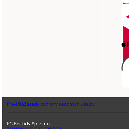
Pravidlá
Zásady ochrany osobných údajov
PC Beskidy Sp. z o. o.