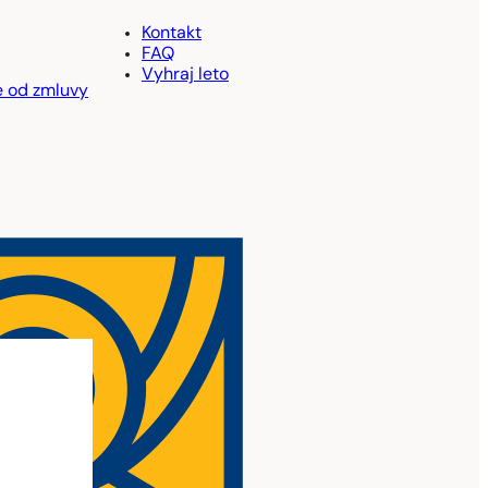
Kontakt
FAQ
Vyhraj leto
e od zmluvy