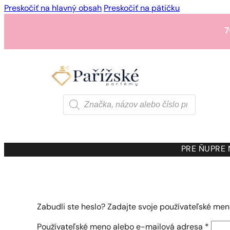
Preskočiť na hlavný obsah
Preskočiť na pätičku
7
1 - 3 ks.
4 ks. za
0,01 
7
Products
search
1 - 3 ks.
4 ks. za
0,01 
7
PRE ŇU
PRE
1 - 3 ks.
4 ks. za
0,01 
Zabudli ste heslo? Zadajte svoje používateľské me
Povin
Používateľské meno alebo e-mailová adresa
*