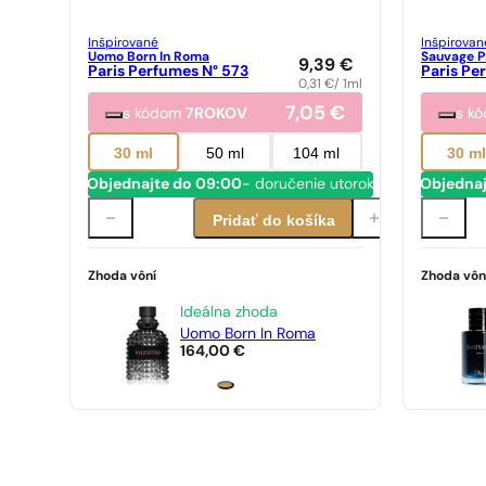
Inšpirované
Inšpirovan
Uomo Born In Roma
Sauvage P
9,39
€
Paris Perfumes N° 573
Paris Pe
0,31
€
/ 1ml
7,05
€
s kódom
7ROKOV
s k
30 ml
50 ml
104 ml
30 m
Objednajte do 09:00
- doručenie utorok
Objednaj
Pridať do košíka
Zhoda vôní
Zhoda vôn
Ideálna zhoda
Uomo Born In Roma
164,00
€