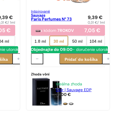
Inšpirované
Sauvage
9,39
€
9,39
€
Paris Perfumes N° 73
,31
€
/ 1ml
0,31
€
/ 1ml
,05
€
7,05
€
s kódom
7ROKOV
04 ml
1.8 ml
30 ml
50 ml
104 ml
nie utorok
Objednajte do 09:00
- doručenie utorok
šíka
Pridať do košíka
Zhoda vôní
Ideálna zhoda
Dior | Sauvage EDP
91,00
€