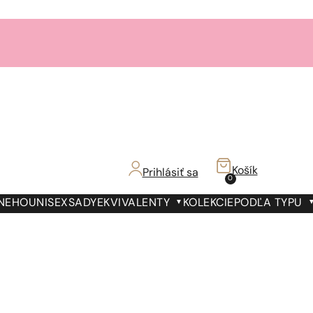
Košík
Prihlásiť sa
0
 NEHO
UNISEX
SADY
EKVIVALENTY
KOLEKCIE
PODĽA TYPU