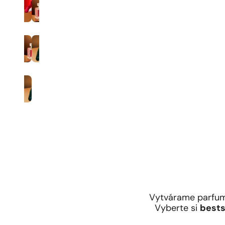
35% koncentrácia vône
Muži
Vytvárame parfum
Vyberte si
bests