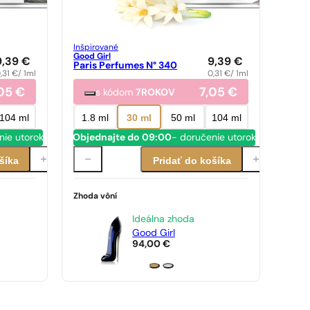
Inšpirované
Good Girl
9,39
€
9,39
€
Paris Perfumes N° 340
,31
€
/ 1ml
0,31
€
/ 1ml
,05
€
7,05
€
s kódom
7ROKOV
104 ml
1.8 ml
30 ml
50 ml
104 ml
nie utorok
Objednajte do 09:00
- doručenie utorok
šíka
Pridať do košíka
Zhoda vôní
Ideálna zhoda
Good Girl
94,00
€