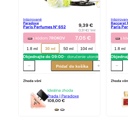
Inšpirované
Inšpirovan
Paradoxe
Baccarat 
9,39
€
Paris Perfumes N° 652
Paris Pe
0,31
€
/ 1ml
7,05
€
s kódom
7ROKOV
s k
1.8 ml
30 ml
50 ml
104 ml
1.8 ml
Objednajte do 09:00
- doručenie utorok
Objednaj
Pridať do košíka
Zhoda vôní
Zhoda vôn
Ideálna zhoda
Prada | Paradoxe
108,00
€