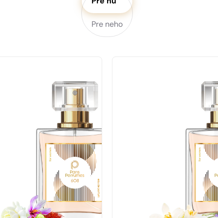
Pre ňu
Pre neho