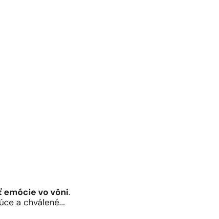
ť emócie vo vôni
.
úce a chválené...