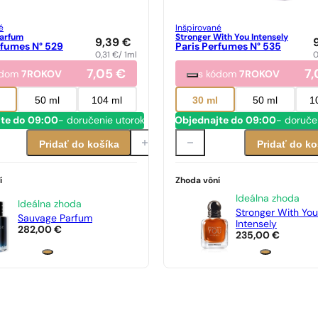
é
Inšpirované
arfum
Stronger With You Intensely
9,39
€
rfumes N° 529
Paris Perfumes N° 535
0,31
€
/ 1ml
0
7,05
€
7
ódom
7ROKOV
s kódom
7ROKOV
l
50 ml
104 ml
30 ml
50 ml
1
te do 09:00
- doručenie utorok
Objednajte do 09:00
- doruče
Pridať do košíka
Pridať do ko
í
Zhoda vôní
Ideálna zhoda
Ideálna zhoda
Stronger With You
Sauvage Parfum
Intensely
282,00
€
235,00
€