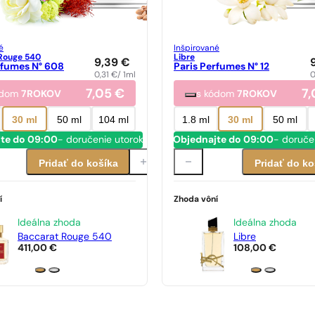
é
Inšpirované
Rouge 540
Libre
9,39
€
rfumes N° 608
Paris Perfumes N° 12
0,31
€
/ 1ml
0
7,05
€
7
ódom
7ROKOV
s kódom
7ROKOV
30 ml
50 ml
104 ml
1.8 ml
30 ml
50 ml
te do 09:00
- doručenie utorok
Objednajte do 09:00
- doruče
Pridať do košíka
Pridať do ko
í
Zhoda vôní
Ideálna zhoda
Ideálna zhoda
Baccarat Rouge 540
Libre
411,00
€
108,00
€