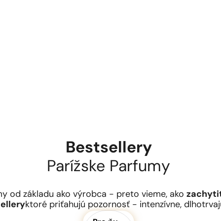
Bestsellery
Parížske Parfumy
y od základu ako výrobca - preto vieme, ako
zachyti
ellery
ktoré priťahujú pozornosť - intenzívne, dlhotrvaj