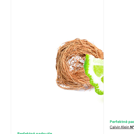
Perfektné pa
Calvin Klein
N°