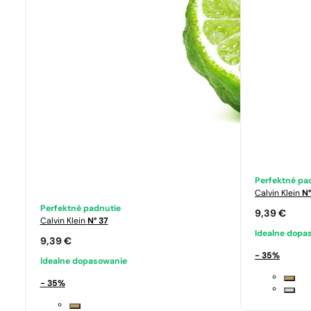
Perfektné pa
Calvin Klein
N°
Perfektné padnutie
9,39
€
Calvin Klein
N° 37
Idealne dopa
9,39
€
- 35%
Idealne dopasowanie
- 35%