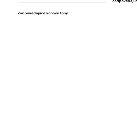
Zodpovedajúc
Zodpovedajúce vôňové tóny