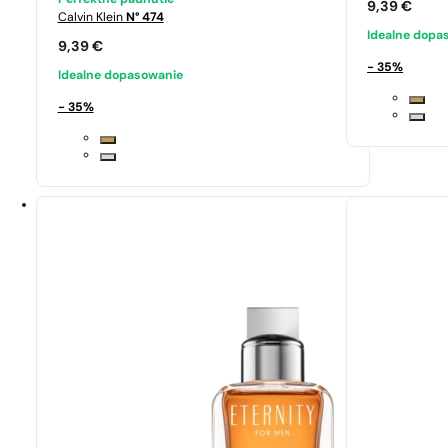
Perfektné padnutie
9,39
€
Calvin Klein
N° 474
Idealne dopa
9,39
€
- 35%
Idealne dopasowanie
- 35%