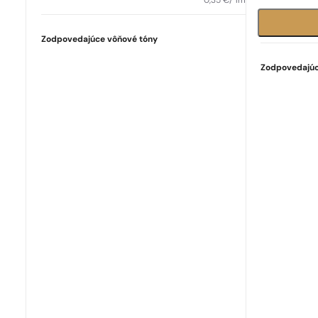
0,35
€
/ 1ml
Zodpovedajúce vôňové tóny
Zodpovedajúc