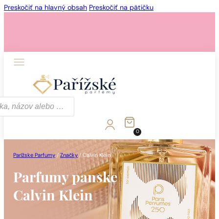
Preskočiť na hlavný obsah
Preskočiť na pätičku
0
Parížske Parfumy
/
Značky
/
Calvin Klein
Parfumy panske
Calvin Klein