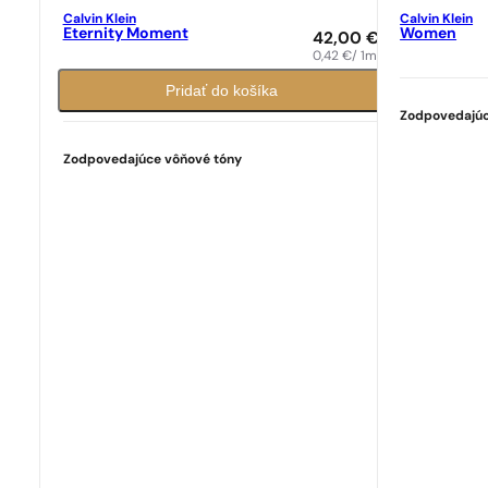
Calvin Klein
Calvin Klein
Eternity Moment
Women
42,00
€
0,42
€
/ 1ml
Pridať do košíka
Zodpovedajúc
Zodpovedajúce vôňové tóny