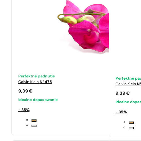
Perfektné padnutie
Perfektné pa
Calvin Klein
N° 475
Calvin Klein
N
9,39
€
9,39
€
Idealne dopasowanie
Idealne dopa
- 35%
- 35%