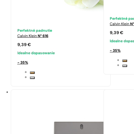
Perfektné pa
Calvin Klein
N
Perfektné padnutie
9,39
€
Calvin Klein
N° 616
Idealne dopa
9,39
€
- 35%
Idealne dopasowanie
- 35%