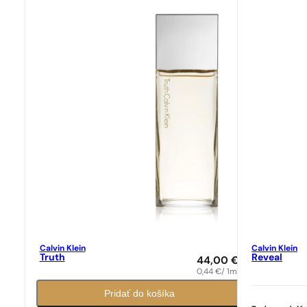
Calvin Klein
Calvin Klein
Truth
Reveal
44,00
€
0,44
€
/ 1ml
Pridať do košíka