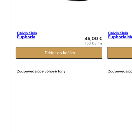
Calvin Klein
Calvin Klein
Euphoria
Euphoria M
45,00
€
1,50
€
/ 1ml
Pridať do košíka
Zodpovedajúce vôňové tóny
Zodpovedajúc