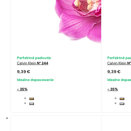
Perfektné padnutie
Perfektné pa
Calvin Klein
N° 244
Calvin Klein
N°
9,39
€
9,39
€
Idealne dopasowanie
Idealne dopa
- 35%
- 35%