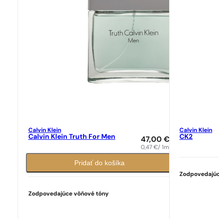
Calvin Klein
Calvin Klein
Calvin Klein Truth For Men
CK2
47,00
€
0,47
€
/ 1ml
Pridať do košíka
Zodpovedajúc
Zodpovedajúce vôňové tóny