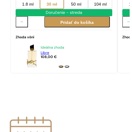
1.8 ml
30 ml
50 ml
104 ml
1
Doručenie - streda
Pridať do košíka
Zhoda vôní
Zhoda
Ideálna zhoda
Libre
108,00
€