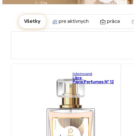
1 - 3 ks.
4 ks. za
0,01 €!
Okoliczność
Všetky
pre aktívnych
práca
Inšpirované
Libre
Paris Perfumes N° 12