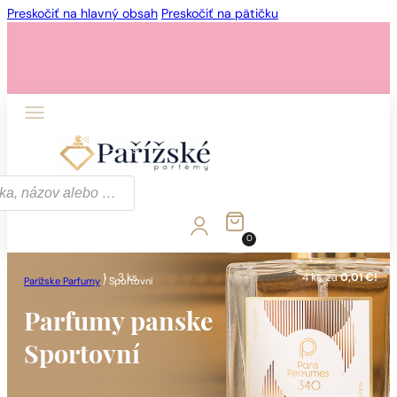
Preskočiť na hlavný obsah
Preskočiť na pätičku
1 - 3 ks.
4 ks. za
0,01 €!
0
1 - 3 ks.
4 ks. za
0,01 €!
Parížske Parfumy
/
Sportovní
Parfumy panske
Sportovní