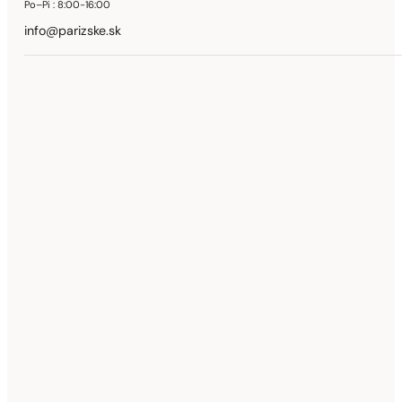
Po–Pi :
8:00-16:00
info@parizske.sk