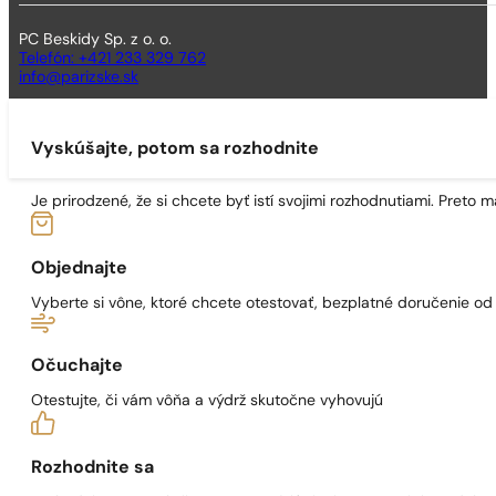
PC Beskidy Sp. z o. o.
Telefón: +421 233 329 762
info@parizske.sk
Vyskúšajte, potom sa rozhodnite
Je prirodzené, že si chcete byť istí svojimi rozhodnutiami. Preto
Objednajte
Vyberte si vône, ktoré chcete otestovať, bezplatné doručenie o
Očuchajte
Otestujte, či vám vôňa a výdrž skutočne vyhovujú
Rozhodnite sa