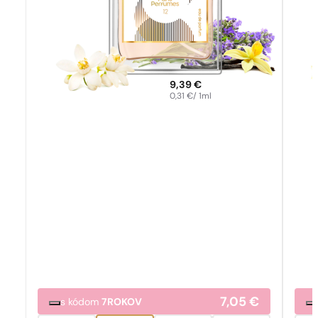
9,39
€
0,31
€
/ 1ml
7,05
€
s kódom
7ROKOV